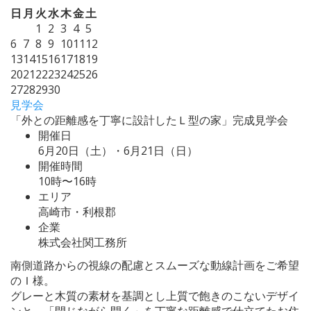
日
月
火
水
木
金
土
1
2
3
4
5
6
7
8
9
10
11
12
13
14
15
16
17
18
19
20
21
22
23
24
25
26
27
28
29
30
見学会
「外との距離感を丁寧に設計したＬ型の家」完成見学会
開催日
6月20日（土）・6月21日（日）
開催時間
10時〜16時
エリア
高崎市・利根郡
企業
株式会社関工務所
南側道路からの視線の配慮とスムーズな動線計画をご希望
のＩ様。
グレーと木質の素材を基調とし上質で飽きのこないデザイ
ンと、「閉じながら開く」を丁寧な距離感で仕立てたお住