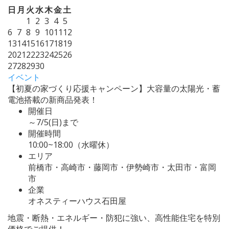
日
月
火
水
木
金
土
1
2
3
4
5
6
7
8
9
10
11
12
13
14
15
16
17
18
19
20
21
22
23
24
25
26
27
28
29
30
イベント
【初夏の家づくり応援キャンペーン】大容量の太陽光・蓄
電池搭載の新商品発表！
開催日
～7/5(日)まで
開催時間
10:00~18:00（水曜休）
エリア
前橋市・高崎市・藤岡市・伊勢崎市・太田市・富岡
市
企業
オネスティーハウス石田屋
地震・断熱・エネルギー・防犯に強い、高性能住宅を特別
価格でご提供！