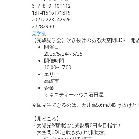
6
7
8
9
10
11
12
13
14
15
16
17
18
19
20
21
22
23
24
25
26
27
28
29
30
見学会
【完成見学会】吹き抜けのある大空間LDK！開
開催日
2025/5/24～5/25
開催時間
10:00~17:00
エリア
高崎市
企業
オネスティーハウス石田屋
今回見学できるのは、天井高5.6mの吹き抜け
【見どころ】
・太陽光&蓄電池で光熱費0円を目指す！
・大空間LDKと吹き抜けで開放的
・リビングとつながる和室