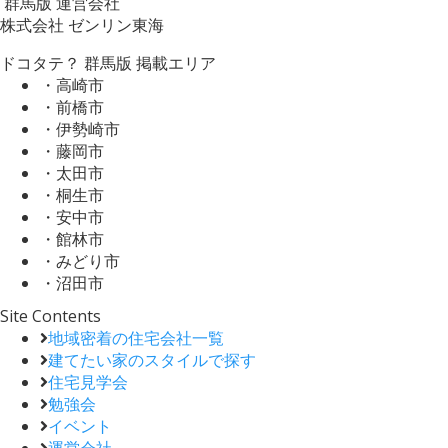
群馬版 運営会社
株式会社 ゼンリン東海
ドコタテ？ 群馬版 掲載エリア
・高崎市
・前橋市
・伊勢崎市
・藤岡市
・太田市
・桐生市
・安中市
・館林市
・みどり市
・沼田市
Site Contents
地域密着の住宅会社一覧
建てたい家のスタイルで探す
住宅見学会
勉強会
イベント
運営会社