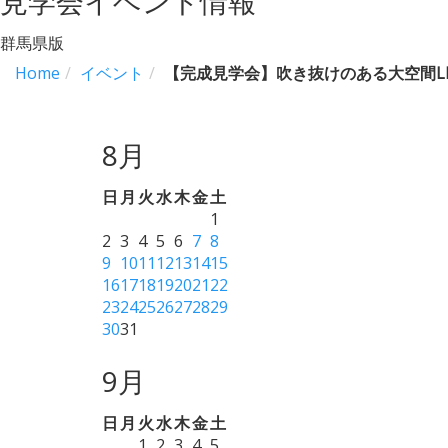
見学会イベント情報
群馬県版
Home
イベント
【完成見学会】吹き抜けのある大空間L
8月
日
月
火
水
木
金
土
1
2
3
4
5
6
7
8
9
10
11
12
13
14
15
16
17
18
19
20
21
22
23
24
25
26
27
28
29
30
31
9月
日
月
火
水
木
金
土
1
2
3
4
5