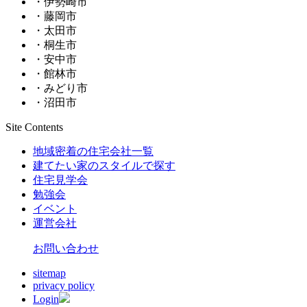
・伊勢崎市
・藤岡市
・太田市
・桐生市
・安中市
・館林市
・みどり市
・沼田市
Site Contents
地域密着の住宅会社一覧
建てたい家のスタイルで探す
住宅見学会
勉強会
イベント
運営会社
お問い合わせ
sitemap
privacy policy
Login