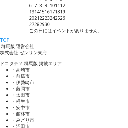
6
7
8
9
10
11
12
13
14
15
16
17
18
19
20
21
22
23
24
25
26
27
28
29
30
この日にはイベントがありません。
TOP
群馬版 運営会社
株式会社 ゼンリン東海
ドコタテ？ 群馬版 掲載エリア
・高崎市
・前橋市
・伊勢崎市
・藤岡市
・太田市
・桐生市
・安中市
・館林市
・みどり市
・沼田市